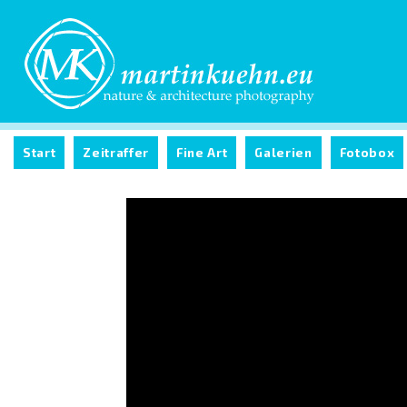
Start
Zeitraffer
Fine Art
Galerien
Fotobox