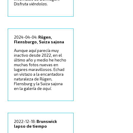
Disfruta
viéndolas
.
2024-04-04:
Rügen,
Flensburgo, Suiza sajona
Aunque aquí parecía muy
inactivo desde 2022, en el
último año y medio he hecho
muchas fotos nuevas en
lugares maravillosos. Echad
un vistazo a la encantadora
naturaleza de Rügen,
Flensburg y la Suiza sajona
en la galería de
aquí
.
2022-12-18:
Brunswick
lapso de tiempo