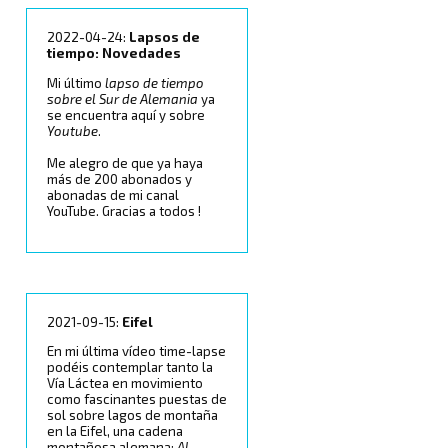
2022-04-24:
Lapsos de
tiempo: Novedades
Mi último
lapso de tiempo
sobre el Sur de Alemania
ya
se encuentra aquí y sobre
Youtube
.
Me alegro de que ya haya
más de 200 abonados y
abonadas de mi canal
YouTube. Gracias a todos !
2021-09-15:
Eifel
En mi última vídeo time-lapse
podéis contemplar tanto la
Vía Láctea en movimiento
como fascinantes puestas de
sol sobre lagos de montaña
en la Eifel, una cadena
montañosa alemana:
Al