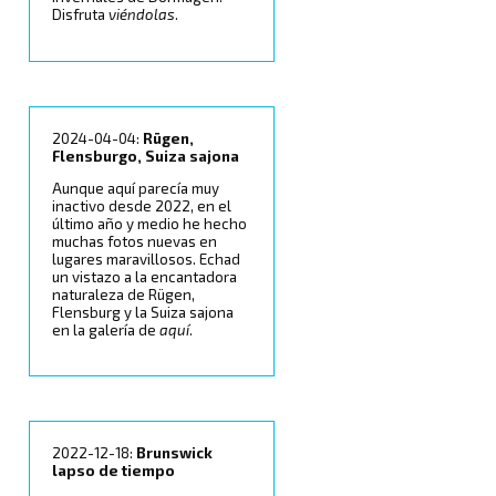
Disfruta
viéndolas
.
2024-04-04:
Rügen,
Flensburgo, Suiza sajona
Aunque aquí parecía muy
inactivo desde 2022, en el
último año y medio he hecho
muchas fotos nuevas en
lugares maravillosos. Echad
un vistazo a la encantadora
naturaleza de Rügen,
Flensburg y la Suiza sajona
en la galería de
aquí
.
2022-12-18:
Brunswick
lapso de tiempo