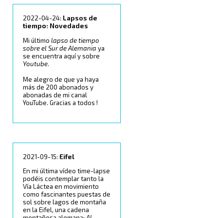
2022-04-24:
Lapsos de
tiempo: Novedades
Mi último
lapso de tiempo
sobre el Sur de Alemania
ya
se encuentra aquí y sobre
Youtube
.
Me alegro de que ya haya
más de 200 abonados y
abonadas de mi canal
YouTube. Gracias a todos !
2021-09-15:
Eifel
En mi última vídeo time-lapse
podéis contemplar tanto la
Vía Láctea en movimiento
como fascinantes puestas de
sol sobre lagos de montaña
en la Eifel, una cadena
montañosa alemana:
Al