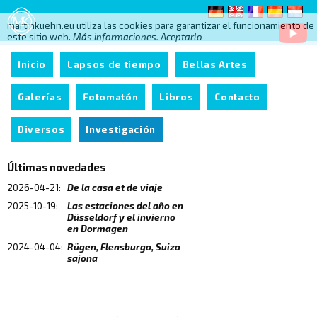
martinkuehn.eu utiliza las cookies para garantizar el funcionamiento de
este sitio web.
Más informaciones.
Aceptarlo
Inicio
Lapsos de tiempo
Bellas Artes
Galerías
Fotomatón
Libros
Contacto
Diversos
Investigación
Últimas novedades
2026-04-21:
De la casa et de viaje
2025-10-19:
Las estaciones del año en
Düsseldorf y el invierno
en Dormagen
2024-04-04:
Rügen, Flensburgo, Suiza
sajona