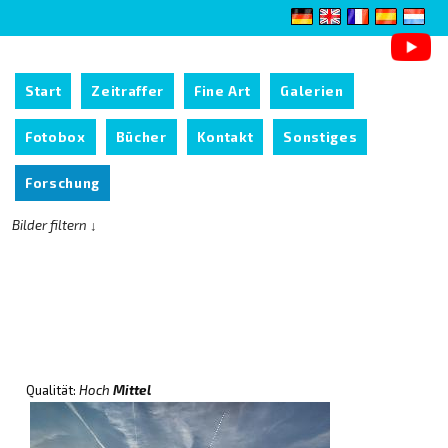
Start
Zeitraffer
Fine Art
Galerien
Fotobox
Bücher
Kontakt
Sonstiges
Forschung
Bilder filtern ↓
Qualität:
Hoch
Mittel