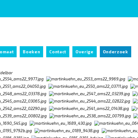
tomaat
Boeken
Contact
Overige
Onderzoek
delbar