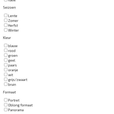
Seizoen
Lente
Zomer
Herfst
Winter
Kleur
blauw
rood
groen
geel
paars
oranje
wit
grijs/zwaart
bruin
Formaat
Portret
Oblong formaat
Panorama