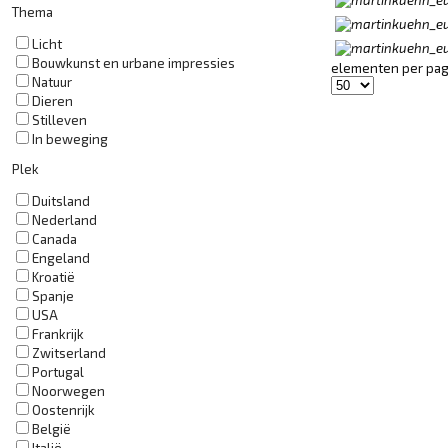
Thema
Licht
Bouwkunst en urbane impressies
elementen per pag
Natuur
Dieren
Stilleven
In beweging
Plek
Duitsland
Nederland
Canada
Engeland
Kroatië
Spanje
USA
Frankrijk
Zwitserland
Portugal
Noorwegen
Oostenrijk
België
Italië