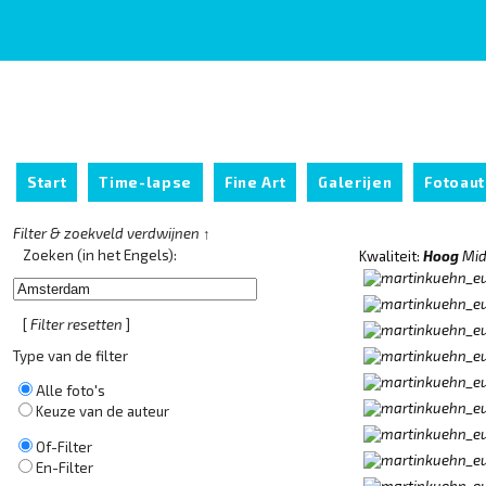
Start
Time-lapse
Fine Art
Galerijen
Fotoau
Filter & zoekveld verdwijnen ↑
Zoeken (in het Engels):
Kwaliteit:
Hoog
Mid
[
Filter resetten
]
Type van de filter
Alle foto's
Keuze van de auteur
Of-Filter
En-Filter