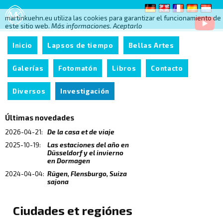
martinkuehn.eu utiliza las cookies para garantizar el funcionamiento de
este sitio web.
Más informaciones.
Aceptarlo
Inicio
Lapsos de tiempo
Bellas Artes
Galerías
Fotomatón
Libros
Contacto
Diversos
Investigación
Últimas novedades
2026-04-21:
De la casa et de viaje
2025-10-19:
Las estaciones del año en
Düsseldorf y el invierno
en Dormagen
2024-04-04:
Rügen, Flensburgo, Suiza
sajona
Ciudades et regiónes